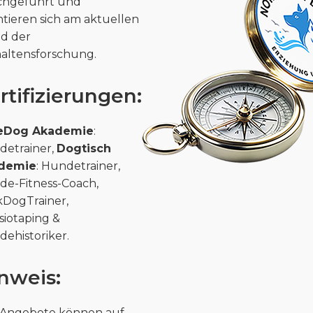
hgeführt und
ntieren sich am aktuellen
d der
altensforschung.
rtifizierungen:
eDog Akademie
:
etrainer,
Dogtisch
demie
: Hundetrainer,
e-Fitness-Coach,
kDogTrainer,
siotaping &
ehistoriker.
nweis:
 Angebote können auf