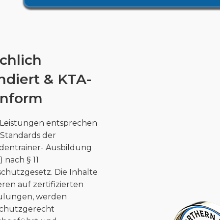
chlich
ndiert & KTA-
nform
 Leistungen entsprechen
Standards der
entrainer- Ausbildung
) nach § 11
schutzgesetz. Die Inhalte
eren auf zertifizierten
ulungen, werden
schutzgerecht