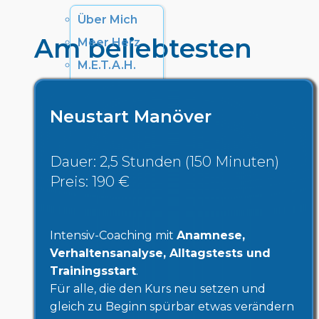
Über Mich
Am beliebtesten
Meer Herz
M.E.T.A.H.
Northern
Battle
Neustart Manöver
Leistungen
Dauer: 2,5 Stunden (150 Minuten)
Service
Preis: 190 €
FAQ
Intensiv-Coaching mit
Anamnese,
Blog
Verhaltensanalyse, Alltagstests und
Trainingsstart
.
Downloads
Für alle, die den Kurs neu setzen und
Links
gleich zu Beginn spürbar etwas verändern