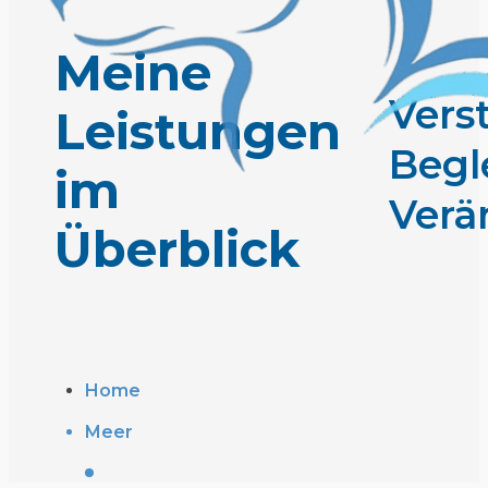
Meine
Vers
Leistungen
Begl
im
Verä
Überblick
Home
Meer