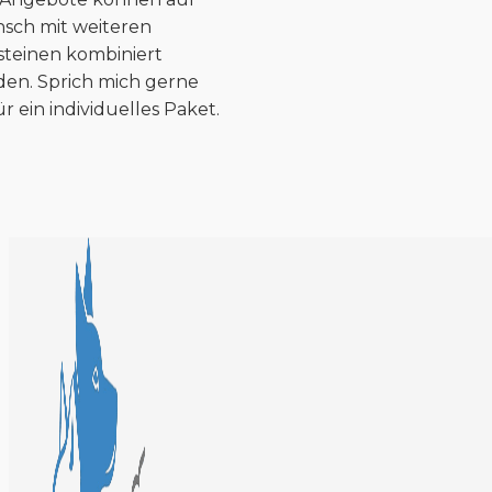
sch mit weiteren
steinen
kombiniert
en. Sprich mich gerne
ür ein individuelles Paket.