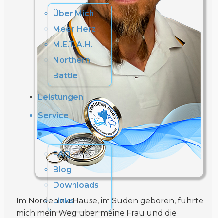
Über Mich
Meer Herz
M.E.T.A.H.
Northern
Battle
Leistungen
Service
FAQ
Blog
Downloads
Im Norden zu Hause, im Süden geboren, führte
Links
mich mein Weg über meine Frau und die