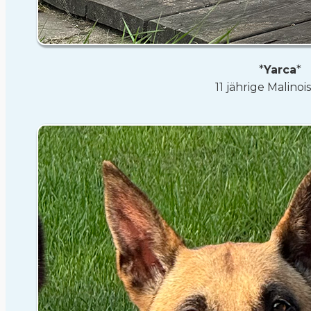
*
Yarca
*
11 jährige Malino