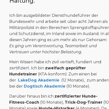
Haltung.
Ich bin ausgebildeter Diensthundeführer der
Bundeswehr und arbeite seit über acht Jahren als
Militärpolizist in den Bereichen Sprengstoffspühre
und Schutzdienst, im Inland sowie im Ausland. In al
diesen Jahren ging es um mehr als nur Gehorsam:
Es ging um Verantwortung, Teamarbeit und
Vertrauen unter höchster Belastung.
Mein Wissen habe ich zivil vertieft, fundiert und
zertifiziert. Ich bin
zweifach geprüfter
Hundetrainer
(KTA-konform): Zum einen bei
der
LakeDog Akademie
(12 Monate), zum ander
bei der
Dogtisch Akademie
(10 Monate).
Darüber hinaus bin ich
zertifizierter
Hunde-
Fitness-Coach
(10 Monate),
Trick-Dog-Trainer
(10
Monate) sowie
Hunde-Historiker
(4 Monaten).
Da