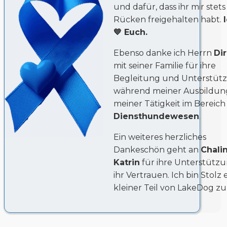
und dafür, dass ihr mir stet
Rücken freigehalten habt.
💙 Euch.
Ebenso danke ich Herrn
Dir
mit seiner Familie für ihre
Begleitung und Unterstüt
während meiner Ausbildun
meiner Tätigkeit im Bereich
Diensthundewesen
.
Ein weiteres herzliches
Dankeschön geht an
Chali
Katrin
für ihre Unterstütz
ihr Vertrauen. Ich bin Stolz 
kleiner Teil von LakeDog zu 