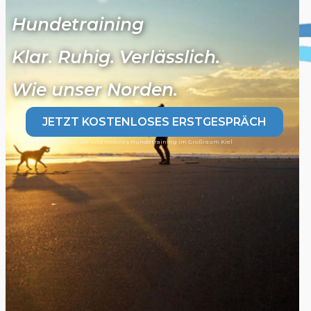
Hundetraining
Klar. Ruhig. Verlässlich.
Wie unser Norden.
JETZT KOSTENLOSES ERSTGESPRÄCH
Mobile Hundeschule und mobiles Hundetraining im Großraum Kiel
Home
Meer