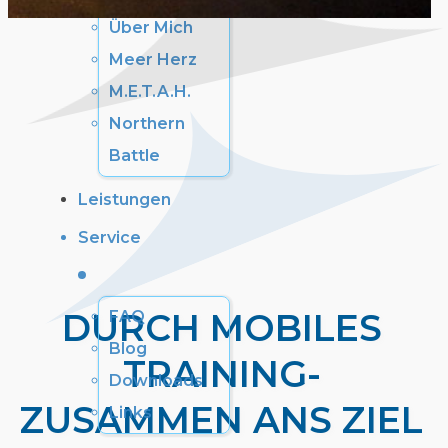
Über Mich
Meer Herz
M.E.T.A.H.
Northern
Battle
Leistungen
Service
DURCH MOBILES
FAQ
Blog
TRAINING-
Downloads
ZUSAMMEN ANS ZIEL
Links