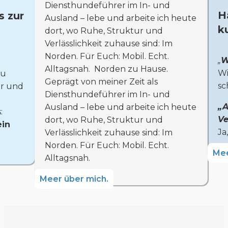
Diensthundeführer im In- und
H
s zur
Ausland – lebe und arbeite ich heute
k
dort, wo Ruhe, Struktur und
Verlässlichkeit zuhause sind: Im
Norden. Für Euch: Mobil. Echt.
„
W
Alltagsnah. Norden zu Hause.
Wi
zu
Geprägt von meiner Zeit als
sc
ur und
Diensthundeführer im In- und
„A
Ausland – lebe und arbeite ich heute
:
Ve
dort, wo Ruhe, Struktur und
ein
Ja
Verlässlichkeit zuhause sind: Im
Norden. Für Euch: Mobil. Echt.
Mee
Alltagsnah.
Meer über mich.