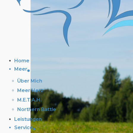
Home
Meer
Über Mich
Meer Herz
M.E.T.A.H.
Northern Battle
Leistungen
Service